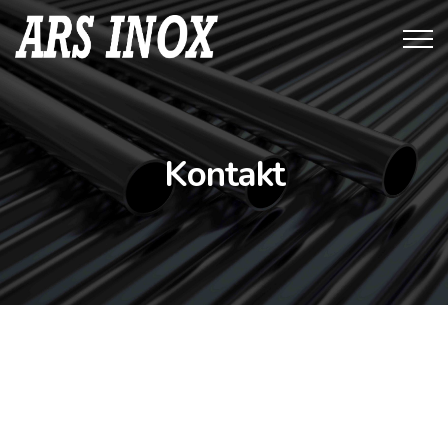
Kontakt
Adresa
Kotlanice br 149
74260 Tešanj